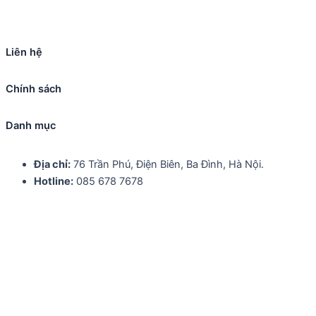
Liên hệ
Chính sách
Danh mục
Địa chỉ:
76 Trần Phú, Điện Biên, Ba Đình, Hà Nội.
Hotline:
085 678 7678
Giấy Đăng ký kinh doanh
Chính sách bảo mật
Vệ sinh an toàn thực phẩm
Về A Bản
Nhịp sống ở Bản
Thực đơn
Đặt bàn