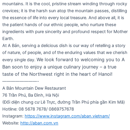
mountains. It is the cool, pristine stream winding through rocky
crevices; it is the harsh sun atop the mountain passes, distilling
the essence of life into every local treasure. And above all, it is
the patient hands of our ethnic people, who nurture these
ingredients with pure sincerity and profound respect for Mother
Earth.
At A Bản, serving a delicious dish is our way of retelling a story
of nature, of people, and of the enduring values that we cherish
We look forward to welcoming you to A
every single day.
Ban soon to enjoy a unique culinary journey – a true
taste of the Northwest right in the heart of Hanoi!
————————-
A Bản Mountain Dew Restaurant
76 Trần Phú, Ba Đình, Hà Nội
(Đối diện chung cư Lê Trực, đường Trần Phú phía gần Kim Mã)
Hotline: 08 5678 7678/ 0869757678
Instagram:
https://www.instagram.com/aban.vietnam/
Website:
http://aban.com.vn