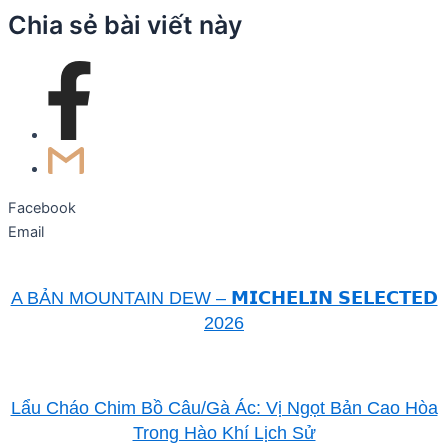
Chia sẻ bài viết này
Facebook
Email
A BẢN MOUNTAIN DEW – 𝗠𝗜𝗖𝗛𝗘𝗟𝗜𝗡 𝗦𝗘𝗟𝗘𝗖𝗧𝗘𝗗
2026
Lẩu Cháo Chim Bồ Câu/Gà Ác: Vị Ngọt Bản Cao Hòa
Trong Hào Khí Lịch Sử