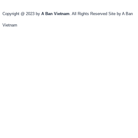
Copyright @ 2023 by
A Ban Vietnam
. All Rights Reserved Site by A Ban
Vietnam
Trang chủ
Về A Bản
Thực đơn
Tin tức về Bản
Nhịp sống ở Bản
Đặt bàn
ENG
VIE
Trang chủ
Về A Bản
Thực đơn
Tin tức về Bản