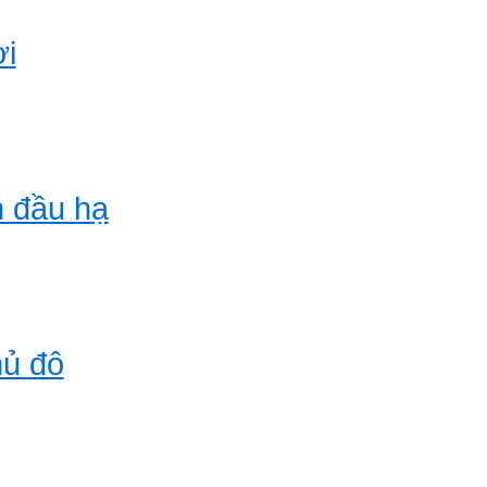
ời
 đầu hạ
hủ đô