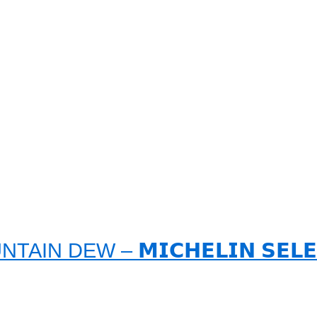
IN DEW – 𝗠𝗜𝗖𝗛𝗘𝗟𝗜𝗡 𝗦𝗘𝗟𝗘