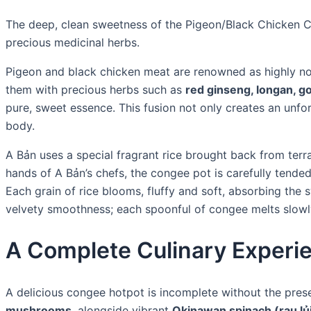
The deep, clean sweetness of the Pigeon/Black Chicken C
precious medicinal herbs.
Pigeon and black chicken meat are renowned as highly nour
them with precious herbs such as
red ginseng, longan, g
pure, sweet essence. This fusion not only creates an unfor
body.
A Bản uses a special fragrant rice brought back from terr
hands of A Bản’s chefs, the congee pot is carefully tended
Each grain of rice blooms, fluffy and soft, absorbing the 
velvety smoothness; each spoonful of congee melts slowly 
A Complete Culinary Experie
A delicious congee hotpot is incomplete without the prese
mushrooms
, alongside vibrant
Okinawan spinach (rau lủ