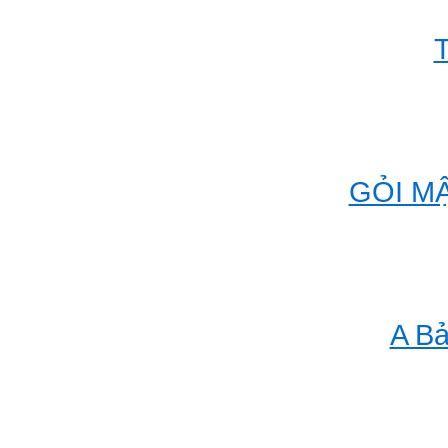
T
GỎI MẬ
A Bả