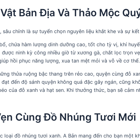
 Vật Bản Địa Và Thảo Mộc Qu
sâu chính là sự tuyển chọn nguyên liệu khắt khe và sự kết 
 bổ, chứa hàm lượng dinh dưỡng cao, tốt cho tỳ vị, khí huy
 được ninh kỳ công nhiều giờ từ xương gà, chắt lọc trọn vẹ
iúp hồi phục năng lượng, xua tan mệt mỏi và vỗ về cơ thể.
ng thửa ruộng bậc thang trên rẻo cao, quyện cùng đỗ xanh 
ể đạt đến độ sánh quyện không quá đặc gây ngán, cũng kh
 béo của đỗ xanh và hạt sen. Khi thưởng thức, bạn sẽ cảm 
Vẹn Cùng Đồ Nhúng Tươi Mới
ác loại đồ nhúng tươi xanh. A Bản mang đến cho bạn một k