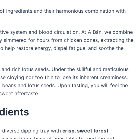
of ingredients and their harmonious combination with
stive system and blood circulation. At A Bản, we combine
ly simmered for hours from chicken bones, extracting the
o help restore energy, dispel fatigue, and soothe the
and rich lotus seeds. Under the skillful and meticulous
e cloying nor too thin to lose its inherent creaminess.
 beans and lotus seeds. Upon tasting, you will feel the
sweet aftertaste.
dients
a diverse dipping tray with
crisp, sweet forest
l always be on hand at your table to tend the pot,