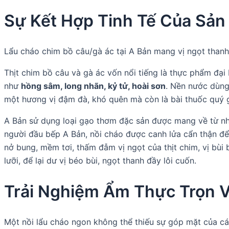
Sự Kết Hợp Tinh Tế Của Sản
Lẩu cháo chim bồ câu/gà ác tại A Bản mang vị ngọt thanh, 
Thịt chim bồ câu và gà ác vốn nổi tiếng là thực phẩm đại
như
hồng sâm, long nhãn, kỷ tử, hoài sơn
. Nền nước dùng
một hương vị đậm đà, khó quên mà còn là bài thuốc quý g
A Bản sử dụng loại gạo thơm đặc sản được mang về từ nhữ
người đầu bếp A Bản, nồi cháo được canh lửa cẩn thận đ
nở bung, mềm tơi, thấm đẫm vị ngọt của thịt chim, vị bùi
lưỡi, để lại dư vị béo bùi, ngọt thanh đầy lôi cuốn.
Trải Nghiệm Ẩm Thực Trọn 
Một nồi lẩu cháo ngon không thể thiếu sự góp mặt của c