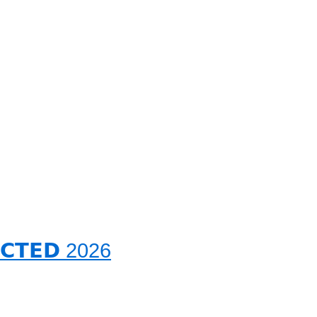
𝗖𝗧𝗘𝗗 2026