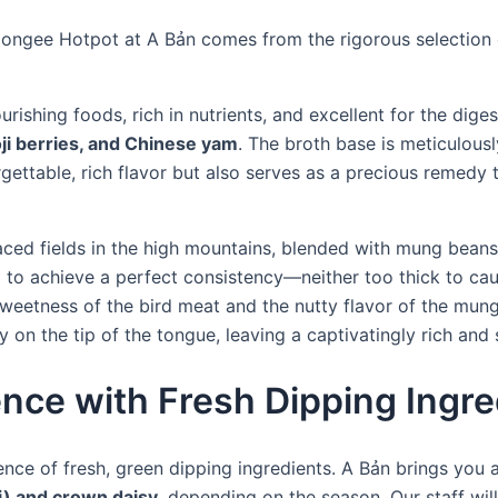
ongee Hotpot at A Bản comes from the rigorous selection 
ishing foods, rich in nutrients, and excellent for the dige
oji berries, and Chinese yam
. The broth base is meticulous
gettable, rich flavor but also serves as a precious remedy t
aced fields in the high mountains, blended with mung beans 
 to achieve a perfect consistency—neither too thick to caus
sweetness of the bird meat and the nutty flavor of the mung
on the tip of the tongue, leaving a captivatingly rich and 
nce with Fresh Dipping Ingre
nce of fresh, green dipping ingredients. A Bản brings you 
i) and crown daisy
, depending on the season. Our staff wil